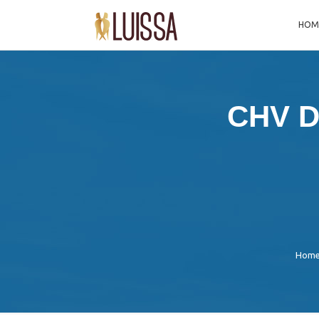
HOM
CHV D
Hom