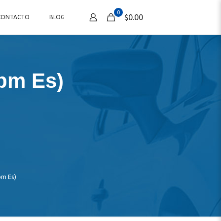
0
$0.00
CONTACTO
BLOG
bm Es)
bm Es)