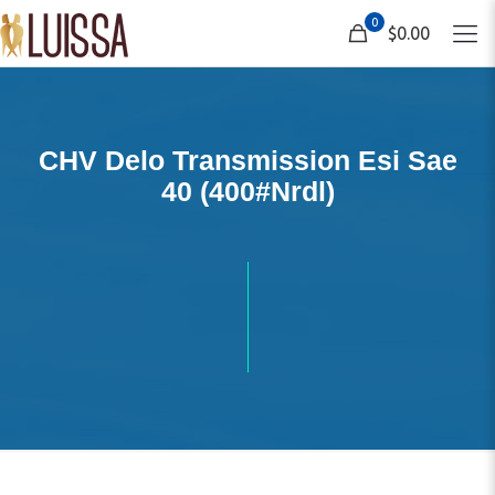
0
$0.00
CHV Delo Transmission Esi Sae
40 (400#Nrdl)