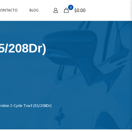
0
$0.00
CONTACTO
BLOG
5/208Dr)
oline 2-Cycle Tcw3 (55/208Dr)