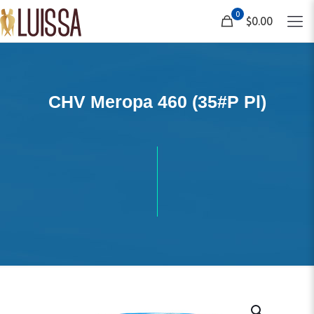
0
$0.00
CHV Meropa 460 (35#P Pl)