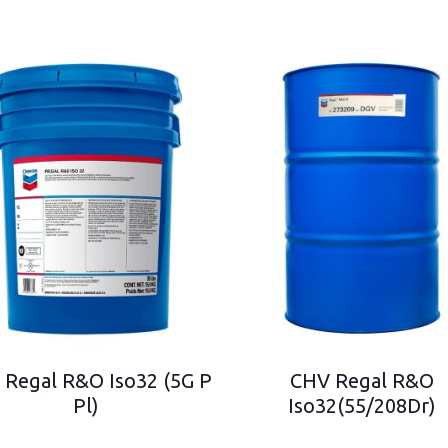
 Regal R&O Iso32 (5G P
CHV Regal R&O
Pl)
Iso32(55/208Dr)