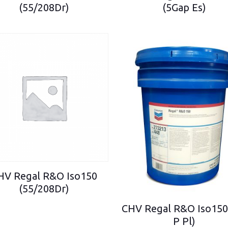
(55/208Dr)
(5Gap Es)
HV Regal R&O Iso150
(55/208Dr)
CHV Regal R&O Iso150
P Pl)