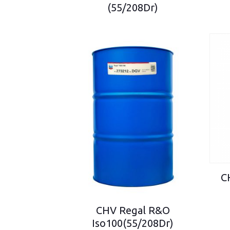
(55/208Dr)
C
CHV Regal R&O
Iso100(55/208Dr)