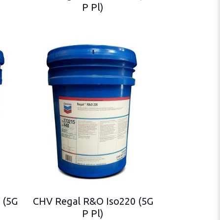
P Pl)
 (5G
CHV Regal R&O Iso220 (5G
P Pl)