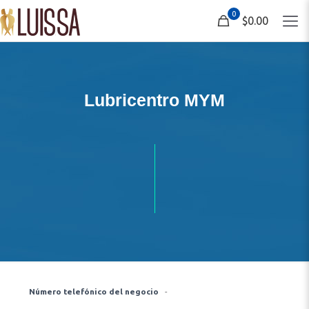
0
$0.00
Lubricentro MYM
Número telefónico del negocio
-