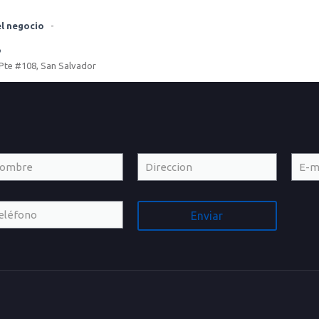
l negocio
-
o
 Pte #108, San Salvador