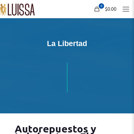
0
$0.00
La Libertad
Autorepuestos y