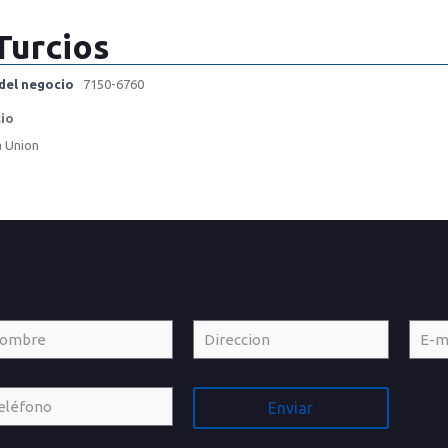
Turcios
del negocio
7150-6760
cio
a Union