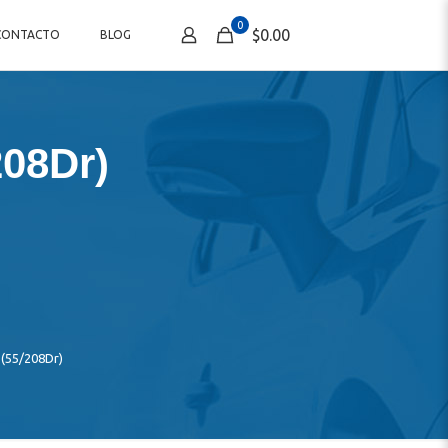
0
$0.00
CONTACTO
BLOG
208Dr)
(55/208Dr)