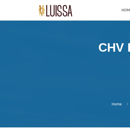
HOM
CHV R
Home